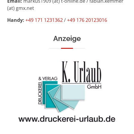
Email:
markus1909 (at) t-online.de / fabian.kemmer
(at) gmx.net
Handy:
+49 171 1231362
/
+49 176 20123016
Anzeige